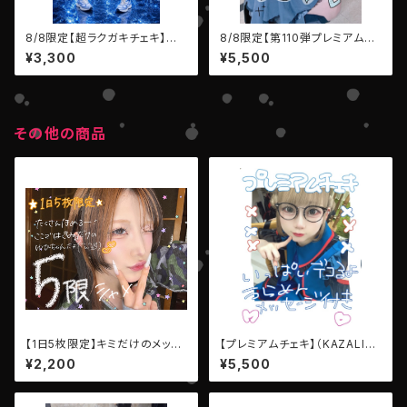
8/8限定【超ラクガキチェキ】
8/8限定【第110弾プレミアムチ
（澪・モンスター）
ェキ】（LEIWAN:澪・モンスター）
¥3,300
¥5,500
その他の商品
【1日5枚限定】キミだけのメッセ
【プレミアムチェキ】（KAZALIN:
ージ写メ【LEIWAN・ユウヒ・リ
ツユクサアオイ）
¥2,200
¥5,500
コ】