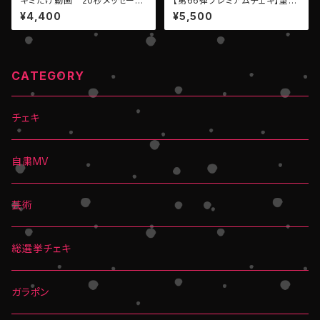
キミだけ動画 20秒メッセージ
【第66弾プレミアムチェキ】望月
【AIBECK・塩藤さやの】
しの（EMPATHY）
¥4,400
¥5,500
CATEGORY
チェキ
自粛MV
芸術
総選挙チェキ
ガラポン