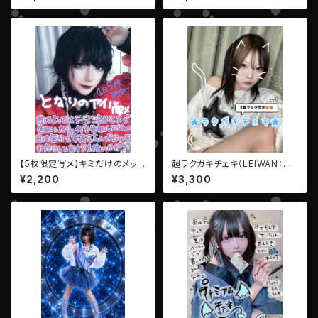
【5枚限定写メ】キミだけのメッセ
超ラクガキチェキ（LEIWAN：ユ
ージ写メ【AIBECK・となりのア
ウヒ・リコ）
¥2,200
¥3,300
イル】