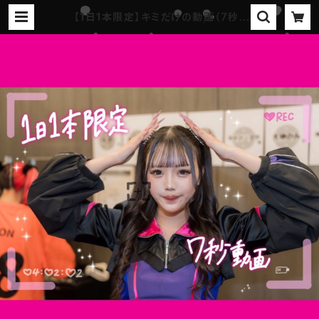
【1日1本限定】キミだけの動画（7秒）
【愛須くるみ EMPATHY】 | 『ステイ
ホームラン-プロジェクト』