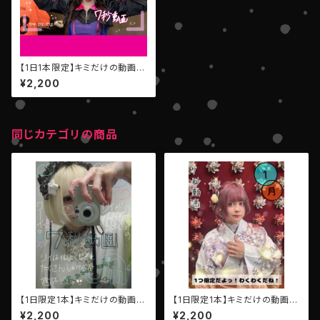
【1日1本限定】キミだけの動画
（7秒）【愛須くるみ EMPATHY】
¥2,200
同じカテゴリの商品
【1日限定1本】キミだけの動画
【1日限定1本】キミだけの動画
（7秒）【AIBECK・リイ】
（7秒）【AIBECK・ひなたゆか】
¥2,200
¥2,200