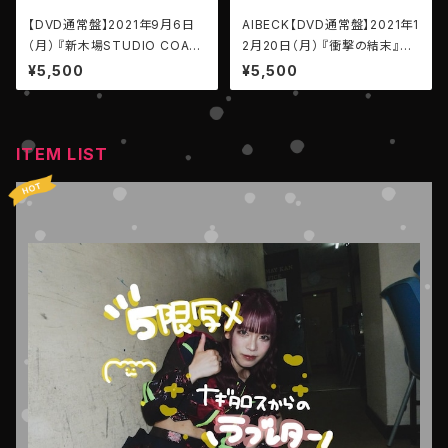
【DVD通常盤】2021年9月6日
AIBECK【DVD通常盤】2021年1
（月） 『新木場STUDIO COAS
2月20日（月） 『衝撃の結末』＠
T』 〜夢叶え、新たな牙を剥
新宿BLAZE ＃アパレル
¥5,500
¥5,500
け〜 ＃アパレル
ITEM LIST