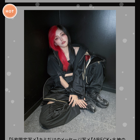
【5枚限定写メ】キミだけのメッセージ写メ【AIBECK・大神の