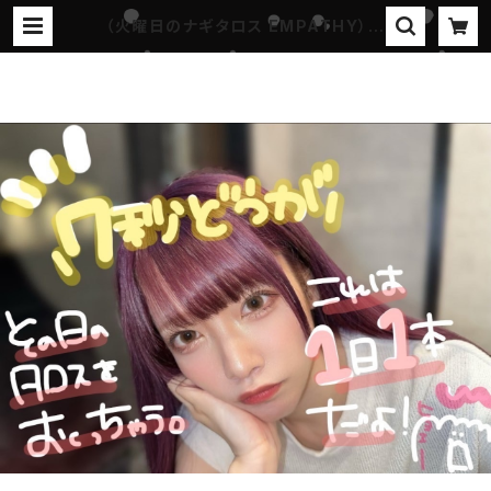
（火曜日のナギタロス EMPATHY）【1
日1本限定】キミだけのメッセージ7秒
動画 | 『ステイホームラン-プロジェク
ト』