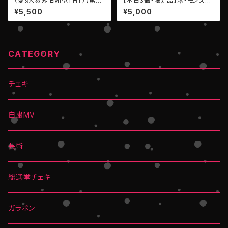
（愛須くるみ EMPATHY）【第26
【本日3個・限定品】澪・モンスタ
弾プレミアムチェキ】
ー▶︎ 推しメン♡キーホルダー・L
¥5,500
¥5,000
EIWAN
CATEGORY
チェキ
自粛MV
芸術
総選挙チェキ
ガラポン