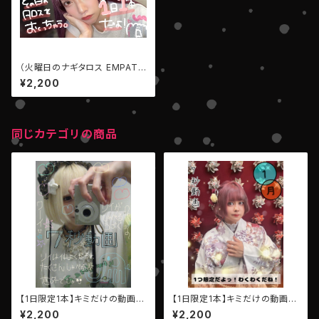
（火曜日のナギタロス EMPATH
Y）【1日1本限定】キミだけのメッ
¥2,200
セージ7秒動画
同じカテゴリの商品
【1日限定1本】キミだけの動画
【1日限定1本】キミだけの動画
（7秒）【AIBECK・リイ】
（7秒）【AIBECK・ひなたゆか】
¥2,200
¥2,200