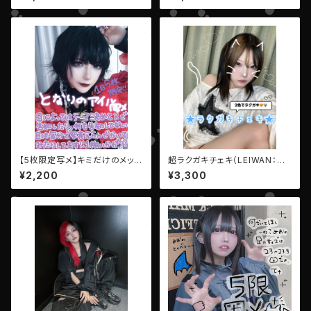
【5枚限定写メ】キミだけのメッセ
超ラクガキチェキ（LEIWAN：ユ
ージ写メ【AIBECK・となりのア
ウヒ・リコ）
¥2,200
¥3,300
イル】