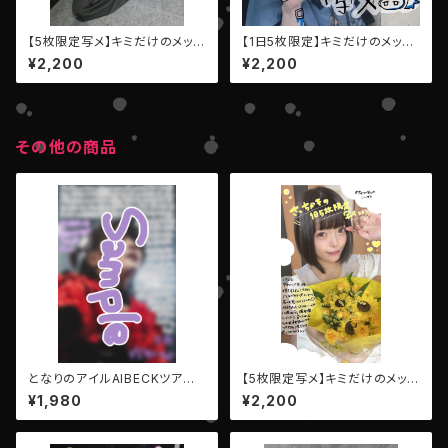
【5枚限定写メ】キミだけのメッセ
【1日5枚限定】キミだけのメッセ
ージ写メ【AIBECK・大神のん】
ージ写メ【LEIWAN・澪・モンス
¥2,200
¥2,200
ター】
その他の商品
となりのアイルAIBECKツアー
【5枚限定写メ】キミだけのメッセ
ファイナル【デジタルメッセージP
ージ写メ【AIBECK・塩藤さや
¥1,980
¥2,200
hoto】
の】