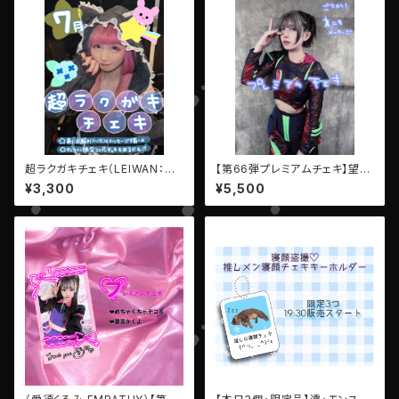
超ラクガキチェキ（LEIWAN：卯
【第66弾プレミアムチェキ】望月
月アヤカ）
しの（EMPATHY）
¥3,300
¥5,500