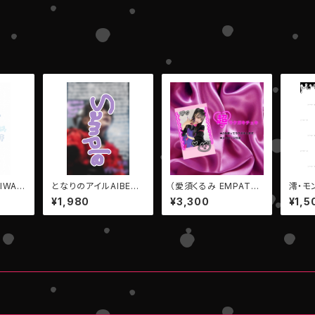
IWA
となりのアイルAIBECK
（愛須くるみ EMPATH
澪・モ
）
ツアーファイナル【デジ
Y）超ラクガキチェキ
キンブ
¥1,980
¥3,300
¥1,5
タルメッセージPhoto】
定】＃