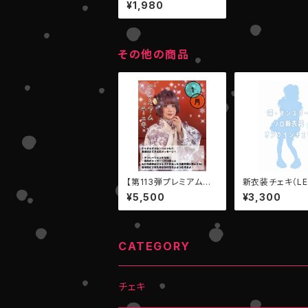
【デジタルメッセージPh
¥1,980
oto】
その他の商品
【第113弾プレミアムチ
新衣装チェキ（LE
ェキ】（AIBECK：ひなた
N：澪・モンスター
¥5,500
¥3,300
ゆか）
CATEGORY
チェキ