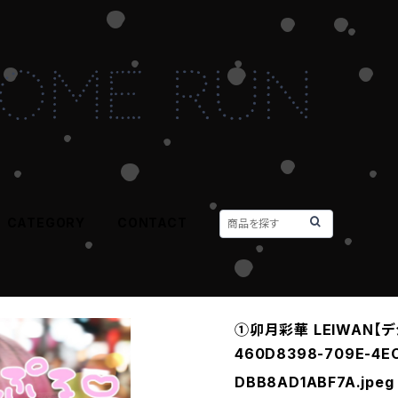
CATEGORY
CONTACT
①卯月彩華 LEIWAN【デ
460D8398-709E-4E
DBB8AD1ABF7A.jpeg