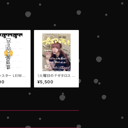
ンスター LEIWAN
（火曜日のナギタロス E
レシート【数量限
MPATHY）【第66弾プ
00
¥5,500
アパレル
レミアムチェキ】