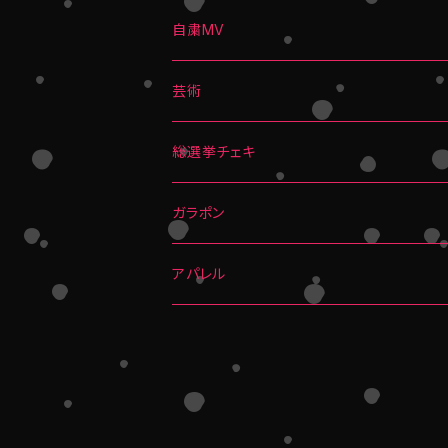
自粛MV
芸術
総選挙チェキ
ガラポン
アパレル