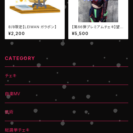
8/8限定【LEIWAN ガラポン】
【第66弾プレミアムチェキ】望月
しの（EMPATHY）
¥2,200
¥5,500
CATEGORY
チェキ
自粛MV
芸術
総選挙チェキ