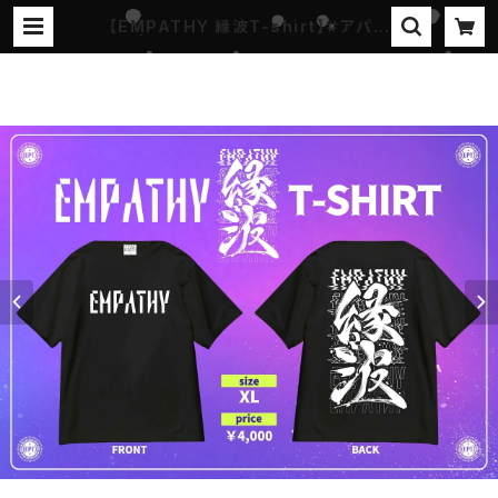
【EMPATHY 縁波T-shirt】＃アパレ
ル | 『ステイホームラン-プロジェク
ト』