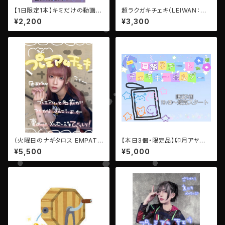
【1日限定1本】キミだけの動画
超ラクガキチェキ（LEIWAN：金
（7秒）【AIBECK・となりのアイ
城ルイ）
¥2,200
¥3,300
ル 】
（火曜日のナギタロス EMPATH
【本日3個・限定品】卯月アヤカ
Y）【第66弾プレミアムチェキ】
▶︎ 推しメン♡キーホルダー・LEI
¥5,500
¥5,000
WAN