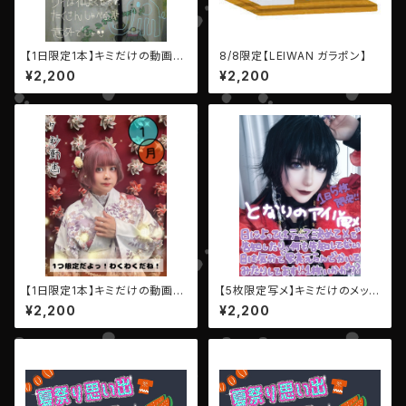
【1日限定1本】キミだけの動画
8/8限定【LEIWAN ガラポン】
（7秒）【AIBECK・リイ】
¥2,200
¥2,200
【1日限定1本】キミだけの動画
【5枚限定写メ】キミだけのメッセ
（7秒）【AIBECK・ひなたゆか】
ージ写メ【AIBECK・となりのア
¥2,200
¥2,200
イル】