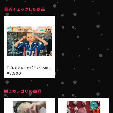
最近チェックした商品
【プレミアムチェキ】『リイ（AIBE
CK）』
¥5,500
同じカテゴリの商品