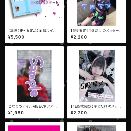
【本日2冊・限定品】金城ルイ▶︎
【5枚限定】キミだけのメッセー
推しメン♡チェキ帳・LEIWAN
ジ写メ【望月しの（EMPATHY）】
¥5,500
¥2,200
となりのアイルAIBECKツアー
【1日5枚限定】キミだけのメッセ
ファイナル【デジタルメッセージP
ージ写メ【KAZALIN・NEW響
¥1,980
¥2,200
hoto】
歌】