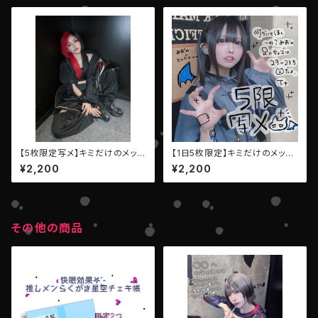
【5枚限定写メ】キミだけのメッセ
【1日5枚限定】キミだけのメッセ
ージ写メ【AIBECK・大神のん】
ージ写メ【LEIWAN・澪・モンス
¥2,200
¥2,200
ター】
その他の商品