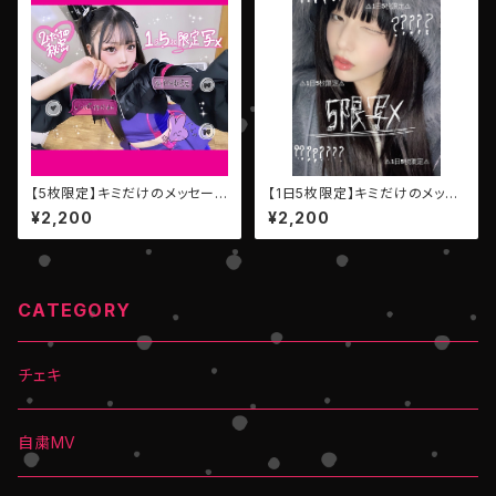
【5枚限定】キミだけのメッセー
【1日5枚限定】キミだけのメッセ
ジ写メ【愛須くるみ EMPATHY】
ージ写メ【EMPATHY ヤエ・リリ
¥2,200
¥2,200
ス】
CATEGORY
チェキ
自粛MV