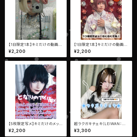
【1日限定1本】キミだけの動画
【1日限定1本】キミだけの動画
（7秒）【AIBECK・リイ】
（7秒）【AIBECK・ひなたゆか】
¥2,200
¥2,200
【5枚限定写メ】キミだけのメッセ
超ラクガキチェキ（LEIWAN：ユ
ージ写メ【AIBECK・となりのア
ウヒ・リコ）
¥2,200
¥3,300
イル】