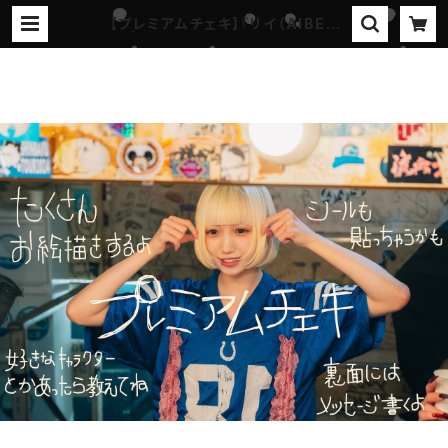
【プレミアムチェキ】『リイ（AIBEC
K）』 | 『ステイホームラン-プロジェク
ト』