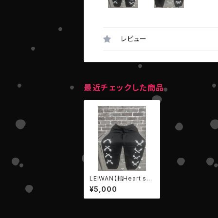
レビュー
最近チェックした商品
LEIWAN【指Heart sw
eat pants】旧logo ve
¥5,000
r. ＃アパレル