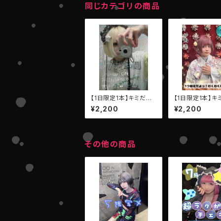
同じカテゴリの商品
【1日限定1本】キミだけ
【1日限定1本】キ
の動画（7秒）【AIBEC
の動画（7秒）【AI
¥2,200
¥2,200
K・リイ】
K・ひなたゆか】
その他の商品