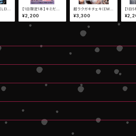
LEIW
【1日限定1本】キミだけ
超ラクガキチェキ（EMP
【1日
の動画（7秒）【AIBEC
ATHY：ゆらなみ・れい）
のメッ
¥2,200
¥3,300
¥2,2
K・となりのアイル 】
ATHY