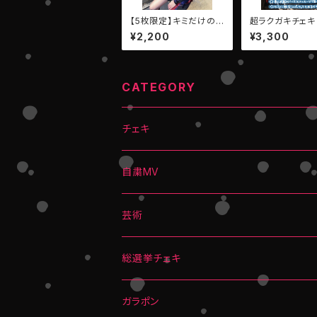
【5枚限定】キミだけのメ
超ラクガキチェキ（
ッセージ写メ【望月しの
AN：卯月アヤカ）
¥2,200
¥3,300
（EMPATHY）】
CATEGORY
チェキ
自粛MV
芸術
総選挙チェキ
ガラポン