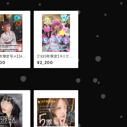
枚限定写メ】【AIB
【1日5枚限定】キミだけ
・ひなたゆか】
のメッセージ写メ【LEIW
00
¥2,200
AN・卯月アヤカ】