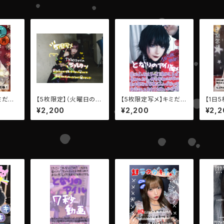
ミだけ
【5枚限定】（火曜日のナ
【5枚限定写メ】キミだけ
【1日5
BEC
ギタロス EMPATHY）
のメッセージ写メ【AIBE
ECK
¥2,200
¥2,200
¥2,2
キミだけのメッセージ写
CK・となりのアイル】
メ