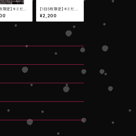
5枚限定】キミだけ
【1日5枚限定】キミだけ
セージ写メ【EMP
のメッセージ写メ【LEIW
00
¥2,200
 ヤエ・リリス】
AN・ユウヒ・リコ】