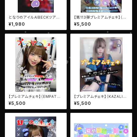
となりのアイルAIBECKツアー
【第113弾プレミアムチェキ】（LE
ファイナル【デジタルメッセージP
IWAN:卯月彩華）
¥1,980
¥5,500
hoto】
【プレミアムチェキ】（EMPATHY
【プレミアムチェキ】（KAZALIN:
: ゆらなみ・れい）
NEW響歌）
¥5,500
¥5,500