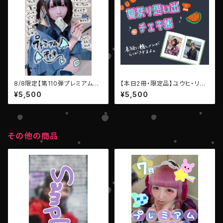
8/8限定【第110弾プレミアムチ
【本日2冊・限定品】ユウヒ・リコ
ェキ】（LEIWAN:澪・モンスター）
▶︎ 推しメン♡チェキ帳・LEIWA
¥5,500
¥5,500
N
その他の商品