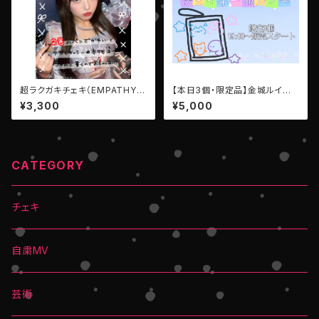
超ラクガキチェキ（EMPATHY：
【本日3個・限定品】金城ルイ▶︎
ゆらなみ・れい）
推しメン♡キーホルダー・LEIW
¥3,300
¥5,000
AN
CATEGORY
チェキ
自粛MV
芸術