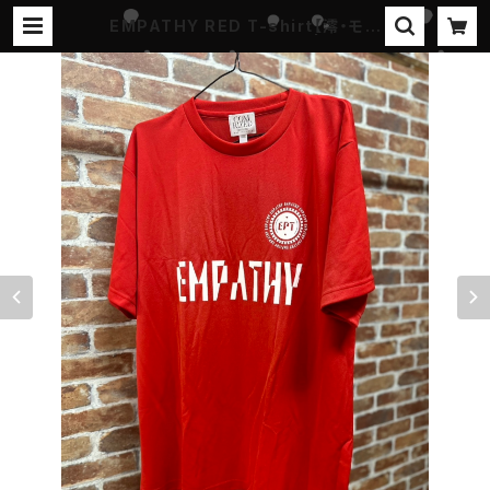
EMPATHY RED T-shirt【澪・モン
スター model】＃アパレル | 『ステイ
ホームラン-プロジェクト』