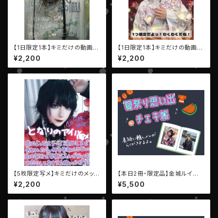
【1日限定1本】キミだけの動画
【1日限定1本】キミだけの動画
（7秒）【AIBECK・リイ】
（7秒）【AIBECK・ひなたゆか】
¥2,200
¥2,200
【5枚限定写メ】キミだけのメッセ
【本日2冊・限定品】金城ルイ▶︎
ージ写メ【AIBECK・となりのア
推しメン♡チェキ帳・LEIWAN
¥2,200
¥5,500
イル】